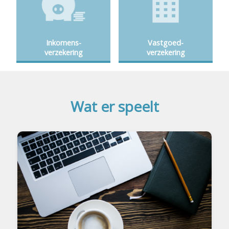
Inkomens-
Vastgoed-
verzekering
verzekering
Wat er speelt